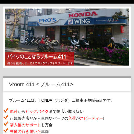
Vroom 411 <ブルーム411>
ブルーム411は、HONDA（ホンダ）二輪車正規販売店です。
原付
から
ビッグバイク
まで幅広い取り扱い
正規販売店だから車両やパーツの
入荷
が
スピーディー
!!
購入後のサポート
も万全
整備の行き届いた
車両