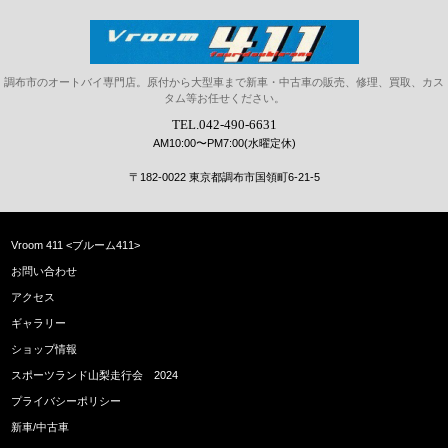
Vroom411(ブルーム411)｜調
調布市のオートバイ専門店。原付から大型車まで新車・中古車の販売、修理、買取、カス
タム等お任せください。
布、狛江、府中、三鷹、川崎、
TEL.042-490-6631
ホンダバイク新車、中古車、パ
AM10:00〜PM7:00(水曜定休)
ーツ販売、修理、カスタム
〒182-0022 東京都調布市国領町6-21-5
Vroom 411 <ブルーム411>
お問い合わせ
アクセス
ギャラリー
ショップ情報
スポーツランド山梨走行会 2024
プライバシーポリシー
新車/中古車