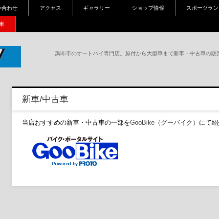
い合わせ
アクセス
ギャラリー
ショップ情報
スポーツラン
車
調布市のオートバイ専門店。原付から大型車まで新車・中古車の販
調
崎、
新車/中古車
、パ
当店おすすめの新車・中古車の一部を
GooBike（グーバイク）
にて紹