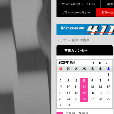
Vroom 411 <ブルーム411>
お問
プライバシーポリシー
新車/中古
Vroom411(ブルーム411)｜
トップ
›
新車/中古車
布、狛江、府中、三鷹、川
営業カレンダー
ホンダバイク新車、中古車
ーツ販売、修理、カスタム
2026年 8月
日
月
火
水
木
金
土
1
2
3
4
5
6
7
8
9
10
11
12
13
14
15
16
17
18
19
20
21
22
23
24
25
26
27
28
29
30
31
定休日、休業日