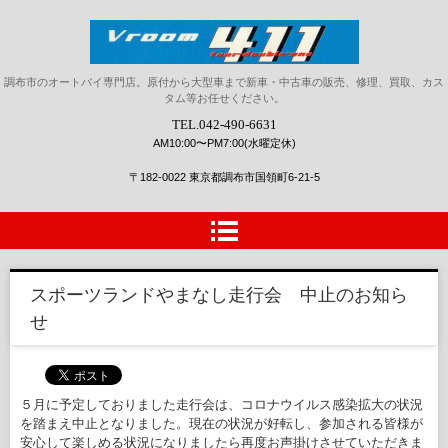
Vroom411(ブルーム411)｜調
調布市のオートバイ専門店。原付から大型車まで新車・中古車の販売、修理、買取、カス
タム等お任せください。
布、狛江、府中、三鷹、川崎、
TEL.042-490-6631
ホンダバイク新車、中古車、パ
AM10:00〜PM7:00(水曜定休)
ーツ販売、修理、カスタム
〒182-0022 東京都調布市国領町6-21-5
スポーツランドやまなし走行会 中止のお知ら
せ
５月に予定しておりました走行会は、コロナウイルス感染拡大の状況
を踏まえ中止となりました。現在の状況が好転し、参加される皆様が
安心して楽しめる状況になりましたら再度お声掛けさせていただきま