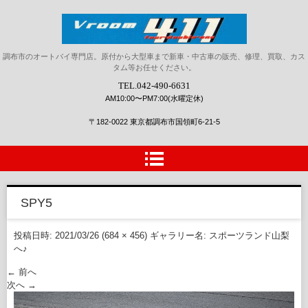
Vroom411(ブルーム411)｜調
調布市のオートバイ専門店。原付から大型車まで新車・中古車の販売、修理、買取、カス
タム等お任せください。
布、狛江、府中、三鷹、川崎、
TEL.042-490-6631
ホンダバイク新車、中古車、パ
AM10:00〜PM7:00(水曜定休)
ーツ販売、修理、カスタム
〒182-0022 東京都調布市国領町6-21-5
SPY5
投稿日時:
2021/03/26
(
684 × 456
) ギャラリー名:
スポーツランド山梨
へ♪
← 前へ
次へ →