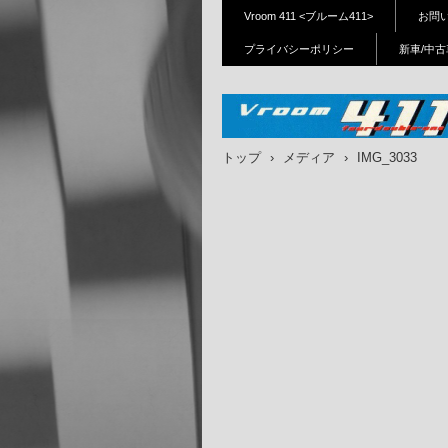
Vroom 411 <ブルーム411>
お問
プライバシーポリシー
新車/中古
Vroom411(ブルーム411)｜
トップ
›
メディア
›
IMG_3033
布、狛江、府中、三鷹、川
ホンダバイク新車、中古車
ーツ販売、修理、カスタム