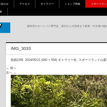
い合わせ
アクセス
ギャラリー
ショップ情報
スポーツラン
車
調布市のオートバイ専門店。原付から大型車まで新車・中古車の販
調
崎、
IMG_3033
、パ
投稿日時:
2024/05/21
(
640 × 504
) ギャラリー名:
スポーツランド山梨走
← 前へ
次へ →