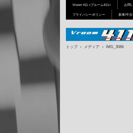
Vroom 411 <ブルーム411>
お問
プライバシーポリシー
新車/中古
Vroom411(ブルーム411)｜
トップ
›
メディア
›
IMG_3086
布、狛江、府中、三鷹、川
ホンダバイク新車、中古車
ーツ販売、修理、カスタム