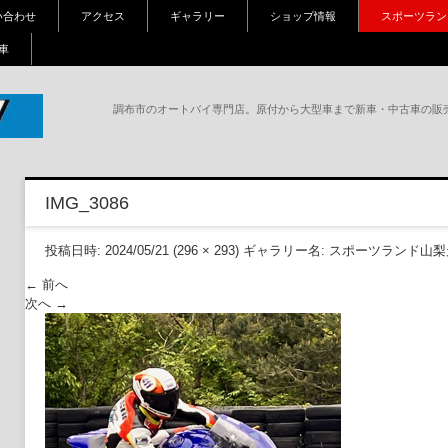
い合わせ
アクセス
ギャラリー
ショップ情報
スポーツラン
車
調布市のオートバイ専門店。原付から大型車まで新車・中古車の販
調
崎、
IMG_3086
、パ
投稿日時:
2024/05/21
(
296 × 293
) ギャラリー名:
スポーツランド山梨走
← 前へ
次へ →