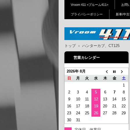
Vroom 411 <ブルーム411>
お問
プライバシーポリシー
新車/中古
Vroom411(ブルーム411)｜
トップ
›
ハンターカブ、CT125
布、狛江、府中、三鷹、川
営業カレンダー
ホンダバイク新車、中古車
ーツ販売、修理、カスタム
2026年 8月
日
月
火
水
木
金
土
1
2
3
4
5
6
7
8
9
10
11
12
13
14
15
16
17
18
19
20
21
22
23
24
25
26
27
28
29
30
31
定休日、休業日