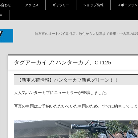
い合わせ
アクセス
ギャラリー
ショップ情報
スポーツラン
車
調布市のオートバイ専門店。原付から大型車まで新車・中古車の販
調
崎、
タグアーカイブ:
ハンターカブ、CT125
、パ
【新車入荷情報】ハンターカブ新色グリーン！！
大人気ハンターカブにニューカラーが登場しました。
写真の車両はご予約いただいていた車両のため、すでに納車してし